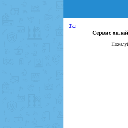
Туц
Сервис онлай
Пожалуй